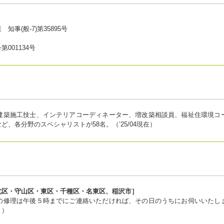
(般-7)第35895号
001134号
建築施工技士、インテリアコーディネーター、増改築相談員、福祉住環境コ
、各分野のスペシャリストが58名。（’25/04現在）
北区・守山区・東区・千種区・名東区、稲沢市］
の修理は午後５時までにご連絡いただければ、その日のうちにお伺いいたし
。）