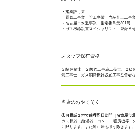
・建築許可業
電気工事業 管工事業 内装仕上工事業 知事
・名古屋市水道事業 指定番号第801号
・ガス機器設置スペシャリスト 登録番号第
スタッフ保有資格
２級建築士、２級管工事施工技士、２級
気工事士、ガス消費機器設置工事監督者など
当店のおやくそく
①お電話１本で修理即日訪問［名古屋市
ガス機器（給湯器・コンロ・暖房機等）
に限ります。また遠距離地域を除きます